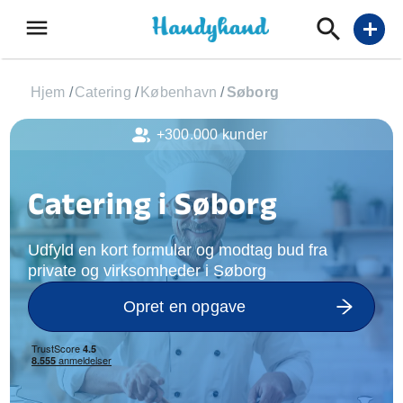
menu
add
Hjem
/
Catering
/
København
/
Søborg
+300.000 kunder
Catering i Søborg
Udfyld en kort formular og modtag bud fra
private og virksomheder i Søborg
Opret en opgave