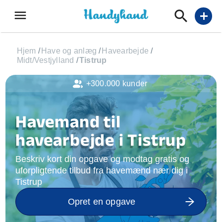
menu
add
Hjem
/
Have og anlæg
/
Havearbejde
/
Midt/Vestjylland
/
Tistrup
+300.000 kunder
Havemand til
havearbejde i Tistrup
Beskriv kort din opgave og modtag gratis og
uforpligtende tilbud fra havemænd nær dig i
Tistrup
Opret en opgave