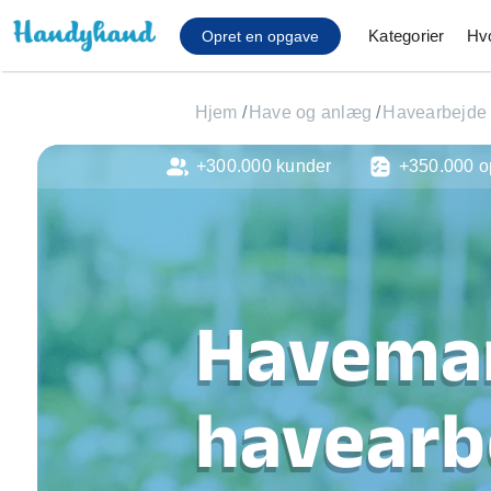
Kategorier
Hv
Opret en opgave
Hjem
/
Have og anlæg
/
Havearbejde
+300.000 kunder
+350.000 o
Affaldsfjernelse
Afhentning af køles
Anlæg af terrasse
Cykel reparation
Flyttehjælp
Haveman
Gulvlaminering
Hårde hvidevare Mon
Hjælp til mobil, pc, 
havearb
Installation af ildste
Møbelsamling og mo
Ophængning af lam