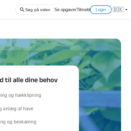
🇩🇰
arrow_drop_down
Se opgaver
Tilmeld
Login
Søg på siden
ng af haveaffald
ng af storskrald
slager
gger
til alle dine behov
ning
an
l hårde hvidevarer
ing og hækklipning
belsamling
g anlæg af have
ng af køkken
ing og beskæring
ng af hjemme netværk