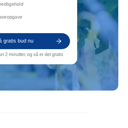
on af tagrende
vedligehold
rt af genstande
haveopgave
ngs rengøring
å gratis bud nu
n 2 minutter, og så er det gratis