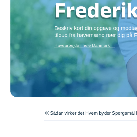
Frederi
Opsætning af skill
Tømrer
Tunge løft
Beskriv kort din opgave og modtag
Underholdning
tilbud fra havemænd nær dig på F
Se alle...
Havearbejde i hele Danmark →
Sådan virker det
Hvem byder
Spørgsmål