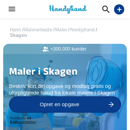
menu
add
Hjem
/
Malerarbejde
/
Maler
/
Nordjylland
/
Skagen
+300.000 kunder
Maler i Skagen
Beskriv kort din opgave og modtag gratis og
uforpligtende tilbud fra lokale malere i Skagen
Opret en opgave