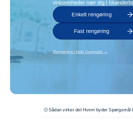
virksomheder nær dig i Skanderb
Opsætning af skill
Tømrer
Enkelt rengøring
Tunge løft
Underholdning
Fast rengøring
Se alle...
Rengøring i hele Danmark →
Sådan virker det
Hvem byder
Spørgsmål