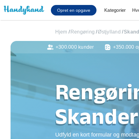
Kategorier
Hv
Opret en opgave
Hjem
/
Rengøring
/
Østjylland
/
Skand
+300.000 kunder
+350.000 o
Affaldsfjernelse
Afhentning af køles
Anlæg af terrasse
Cykel reparation
Rengørin
Flyttehjælp
Gulvlaminering
Hårde hvidevare Mon
Skander
Hjælp til mobil, pc, 
Installation af ildste
Møbelsamling og mo
Ophængning af lam
Udfyld en kort formular og modtag