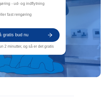
on af tagrende
gøring - ud- og indflytning
rt af genstande
ler fast rengøring
ngs rengøring
å gratis bud nu
n 2 minutter, og så er det gratis