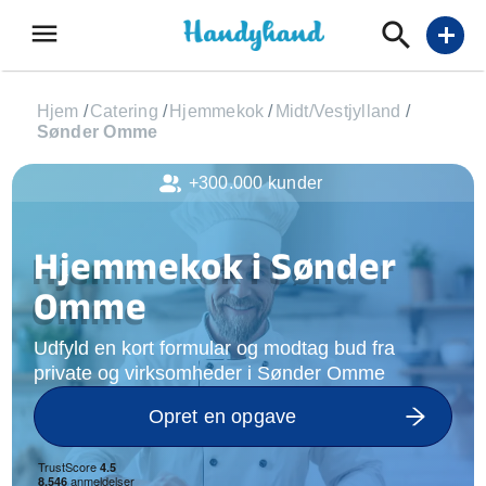
menu
add
Hjem
/
Catering
/
Hjemmekok
/
Midt/Vestjylland
/
Sønder Omme
+300.000 kunder
Hjemmekok i Sønder
Omme
Udfyld en kort formular og modtag bud fra
private og virksomheder i Sønder Omme
Opret en opgave