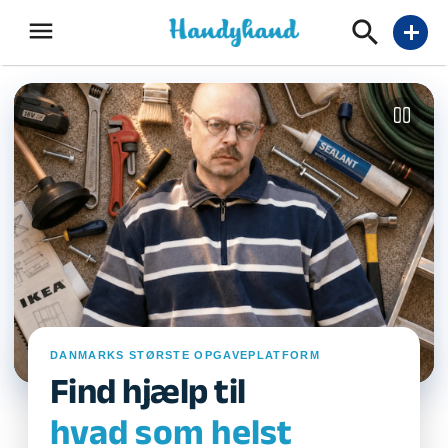
menu
add
DANMARKS STØRSTE OPGAVEPLATFORM
Find hjælp til
hvad som helst