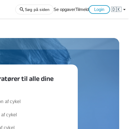
🇩🇰
arrow_drop_down
Se opgaver
Tilmeld
Login
Søg på siden
ng af haveaffald
ng af storskrald
slager
gger
atører til alle dine
ning
an
l hårde hvidevarer
belsamling
n af cykel
 af cykel
ng af køkken
ng af hjemme netværk
af cykel