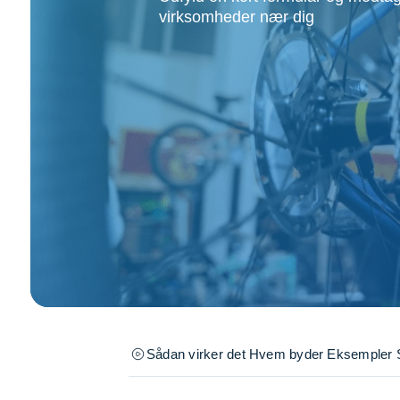
Opsætning af skill
virksomheder nær dig
Tømrer
Tunge løft
Underholdning
Se alle...
Sådan virker det
Hvem byder
Eksempler