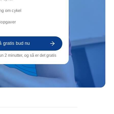
on af tagrende
rt af genstande
ng om cykel
ngs rengøring
elopgaver
å gratis bud nu
n 2 minutter, og så er det gratis