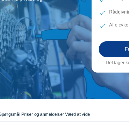
evæg
Rengøring
Reparati
Træfældning
Transpo
Rådgivni
TV installation og opsætning
Udflytni
Alle cyk
Vinduespudsning
VVS
F
Det tager ku
Spørgsmål
Priser og anmeldelser
Værd at vide