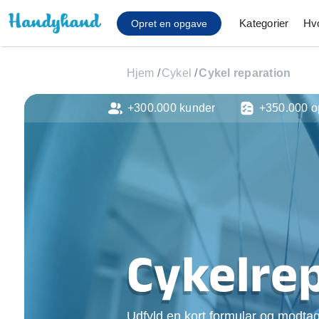
Kategorier
Hv
Opret en opgave
Hjem
/
Cykel
/
Cykel reparation
+300.000 kunder
+350.000 o
Affaldsfjernelse
Afhentning af køles
Anlæg af terrasse
Cykel reparation
Flyttehjælp
Gulvlaminering
Hårde hvidevare Mon
Hjælp til mobil, pc, 
Cykelre
Installation af ildste
Møbelsamling og mo
Ophængning af lam
Udfyld en kort formular og modtag