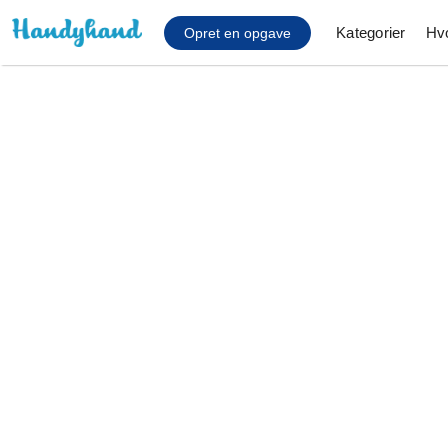
Kategorier
Hv
Opret en opgave
Affaldsfjernelse
Afhentning af køles
Anlæg af terrasse
Cykel reparation
Flyttehjælp
Gulvlaminering
Hårde hvidevare Mon
Hjælp til mobil, pc, 
Installation af ildste
Møbelsamling og mo
Ophængning af lam