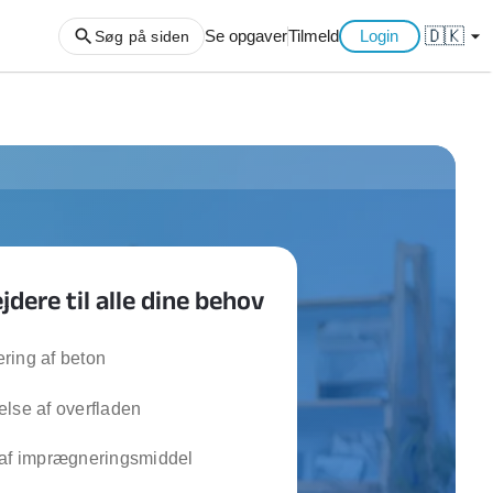
🇩🇰
arrow_drop_down
Se opgaver
Tilmeld
Login
Søg på siden
ng af haveaffald
ng af storskrald
slager
gger
dere til alle dine behov
ning
an
l hårde hvidevarer
ring af beton
belsamling
lse af overfladen
ng af køkken
 af imprægneringsmiddel
ng af hjemme netværk