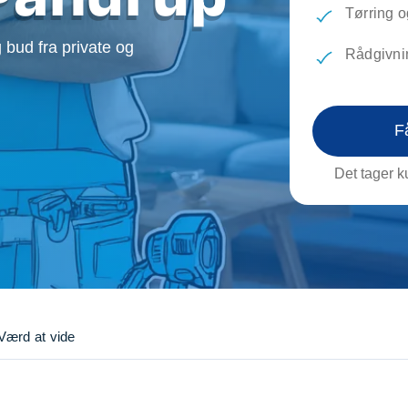
evæg
Rengøring
Reparati
Tørring 
Træfældning
Transpo
 bud fra private og
Rådgivni
TV installation og opsætning
Udflytni
Vinduespudsning
VVS
F
Det tager ku
Værd at vide