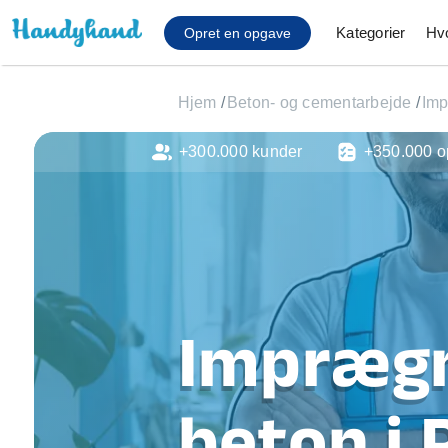
Kategorier
Hv
Opret en opgave
Hjem
/
Beton- og cementarbejde
/
Imp
+300.000 kunder
+350.000 o
Affaldsfjernelse
Afhentning af køles
Anlæg af terrasse
Cykel reparation
Flyttehjælp
Gulvlaminering
Hårde hvidevare Mon
Imprægn
Hjælp til mobil, pc, 
Installation af ildste
Møbelsamling og mo
beton i
Ophængning af lam