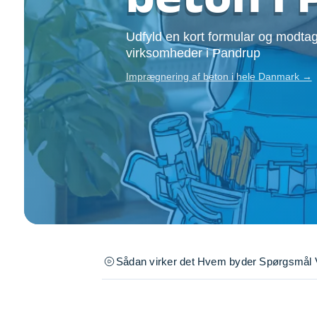
Opsætning af skill
Tømrer
Udfyld en kort formular og modtag
Tunge løft
virksomheder i Pandrup
Underholdning
Imprægnering af beton i hele Danmark →
Se alle...
Sådan virker det
Hvem byder
Spørgsmål