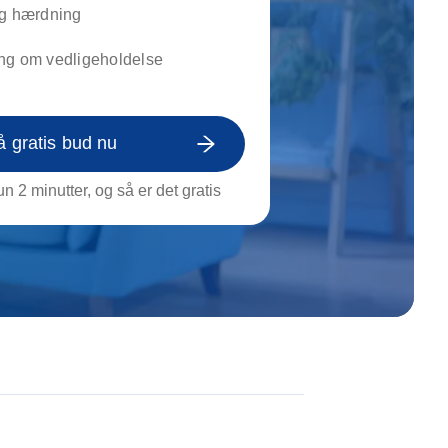
on af tagrende
og hærdning
rt af genstande
ng om vedligeholdelse
ngs rengøring
å gratis bud nu
n 2 minutter, og så er det gratis