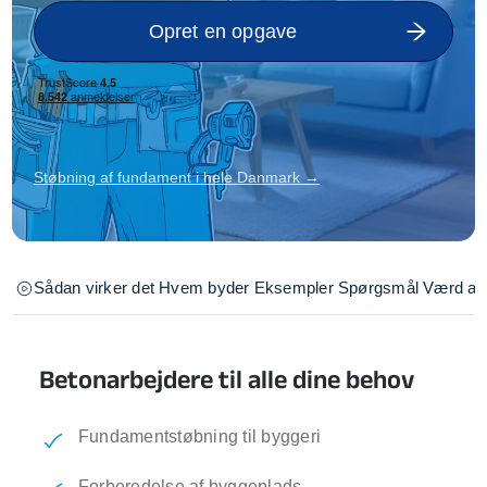
Opret en opgave
Støbning af fundament i hele Danmark →
Sådan virker det
Hvem byder
Eksempler
Spørgsmål
Værd at 
Betonarbejdere til alle dine behov
Fundamentstøbning til byggeri
Forberedelse af byggeplads