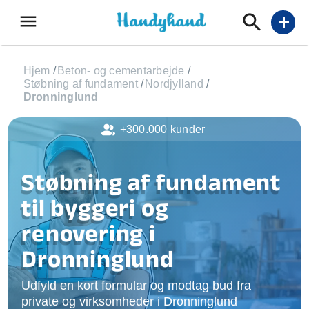
menu
add
Hjem
/
Beton- og cementarbejde
/
Støbning af fundament
/
Nordjylland
/
Dronninglund
+300.000 kunder
Støbning af fundament
til byggeri og
renovering i
Dronninglund
Udfyld en kort formular og modtag bud fra
private og virksomheder i Dronninglund