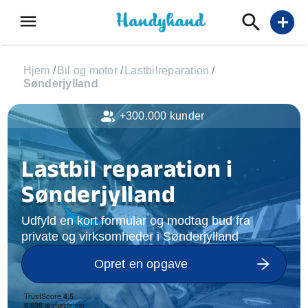
menu
add
Hjem
/
Bil og motor
/
Lastbilreparation
/
Sønderjylland
+300.000 kunder
Lastbil reparation i
Sønderjylland
Udfyld en kort formular og modtag bud fra
private og virksomheder i Sønderjylland
Opret en opgave