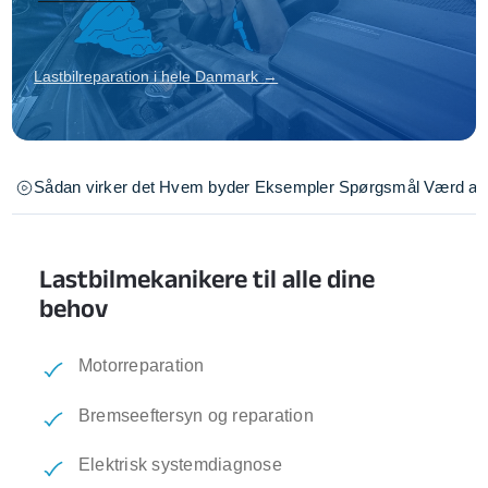
Lastbilreparation i hele Danmark →
Sådan virker det
Hvem byder
Eksempler
Spørgsmål
Værd at 
Lastbilmekanikere til alle dine
behov
Motorreparation
Bremseeftersyn og reparation
Elektrisk systemdiagnose