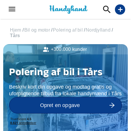
menu
add
Hjem
/
Bil og motor
/
Polering af bil
/
Nordjylland
/
Tårs
+300.000 kunder
Polering af bil i Tårs
Beskriv kort din opgave og modtag gratis og
uforpligtende tilbud fra lokale handymænd i Tårs
Opret en opgave