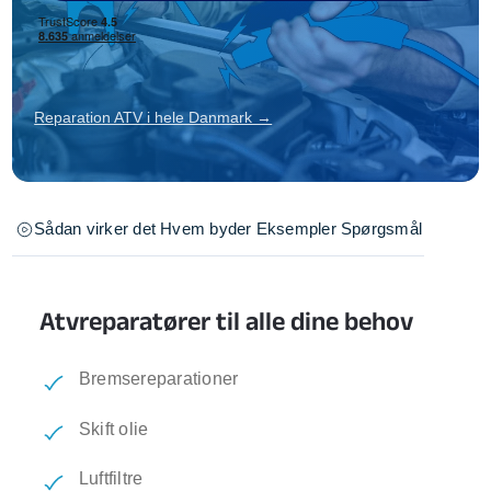
Reparation ATV i hele Danmark →
Sådan virker det
Hvem byder
Eksempler
Spørgsmål
Atvreparatører til alle dine behov
Bremsereparationer
Skift olie
Luftfiltre