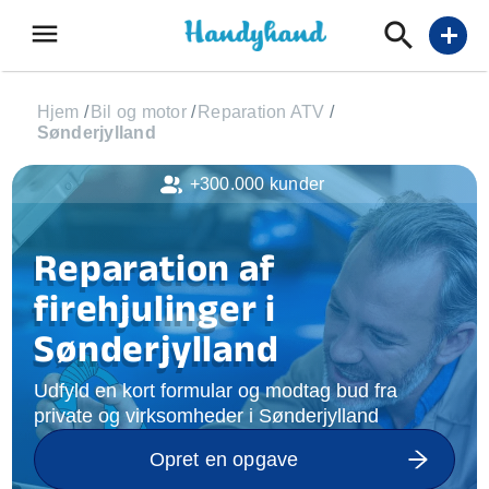
menu
add
Hjem
/
Bil og motor
/
Reparation ATV
/
Sønderjylland
+300.000 kunder
Reparation af
firehjulinger i
Sønderjylland
Udfyld en kort formular og modtag bud fra
private og virksomheder i Sønderjylland
Opret en opgave