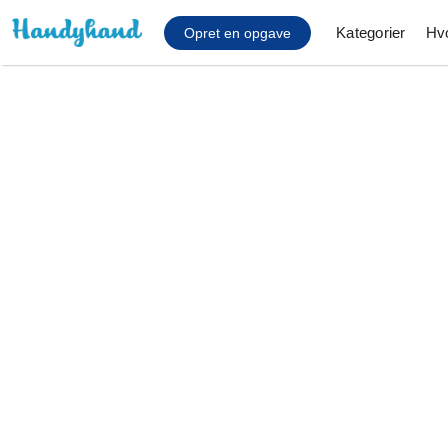
Kategorier
Hv
Opret en opgave
Affaldsfjernelse
Afhentning af køles
Anlæg af terrasse
Cykel reparation
Flyttehjælp
Gulvlaminering
Hårde hvidevare Mon
Hjælp til mobil, pc, 
Installation af ildste
Møbelsamling og mo
Ophængning af lam