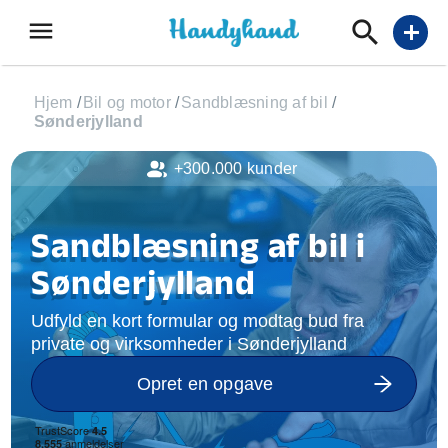
menu
add
Hjem
/
Bil og motor
/
Sandblæsning af bil
/
Sønderjylland
+300.000 kunder
Sandblæsning af bil i
Sønderjylland
Udfyld en kort formular og modtag bud fra
private og virksomheder i Sønderjylland
Opret en opgave