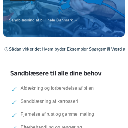
Sandblæsning af bil i hele Danmark →
Sådan virker det
Hvem byder
Eksempler
Spørgsmål
Værd at 
Sandblæsere til alle dine behov
Afdækning og forberedelse af bilen
Sandblæsning af karrosseri
Fjernelse af rust og gammel maling
Efterbehandling og rengøring