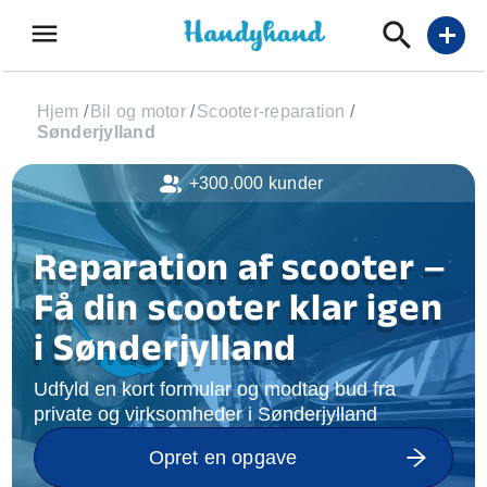
menu
add
Hjem
/
Bil og motor
/
Scooter-reparation
/
Sønderjylland
+300.000 kunder
Reparation af scooter –
Få din scooter klar igen
i Sønderjylland
Udfyld en kort formular og modtag bud fra
private og virksomheder i Sønderjylland
Opret en opgave