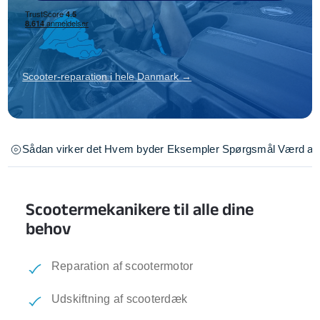
Scooter-reparation i hele Danmark →
Sådan virker det
Hvem byder
Eksempler
Spørgsmål
Værd at 
Scootermekanikere til alle dine
behov
Reparation af scootermotor
Udskiftning af scooterdæk