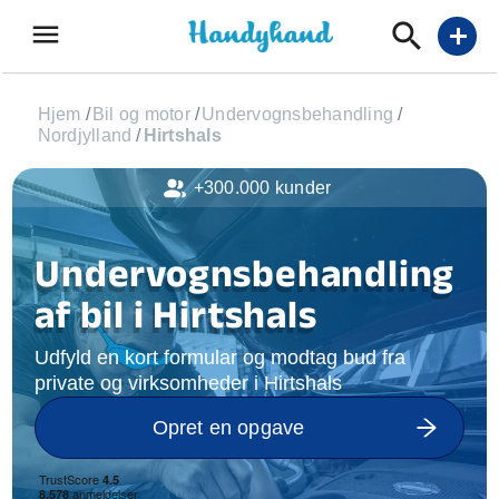
menu
add
Hjem
/
Bil og motor
/
Undervognsbehandling
/
Nordjylland
/
Hirtshals
+300.000 kunder
Undervognsbehandling
af bil i Hirtshals
Udfyld en kort formular og modtag bud fra
private og virksomheder i Hirtshals
Opret en opgave