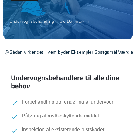
Undervognsbehandling i hele Danmark →
Sådan virker det
Hvem byder
Eksempler
Spørgsmål
Værd at 
Undervognsbehandlere til alle dine
behov
Forbehandling og rengøring af undervogn
Påføring af rustbeskyttende middel
Inspektion af eksisterende rustskader