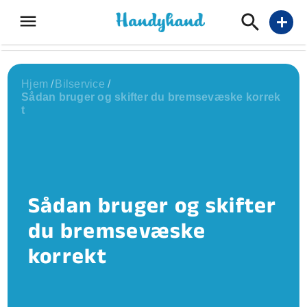
menu
add
Hjem
/
Bilservice
/
Sådan bruger og skifter du bremsevæske korrek
t
Sådan bruger og skifter
du bremsevæske
korrekt