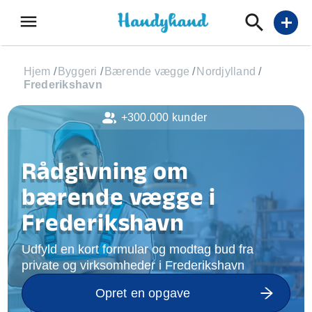
menu
add
Hjem
/
Byggeri
/
Bærende vægge
/
Nordjylland
/
Frederikshavn
+300.000 kunder
Rådgivning om
bærende vægge i
Frederikshavn
Udfyld en kort formular og modtag bud fra
private og virksomheder i Frederikshavn
Opret en opgave