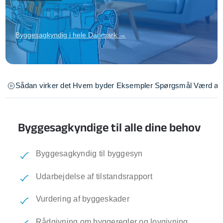
Byggesagkyndig i hele Danmark →
Sådan virker det
Hvem byder
Eksempler
Spørgsmål
Værd at 
Byggesagkyndige til alle dine behov
Byggesagkyndig til byggesyn
Udarbejdelse af tilstandsrapport
Vurdering af byggeskader
Rådgivning om byggeregler og lovgivning