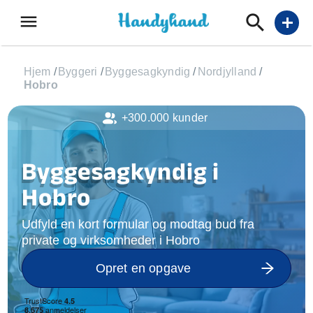
menu
add
Hjem
/
Byggeri
/
Byggesagkyndig
/
Nordjylland
/
Hobro
+300.000 kunder
Byggesagkyndig i
Hobro
Udfyld en kort formular og modtag bud fra
private og virksomheder i Hobro
Opret en opgave