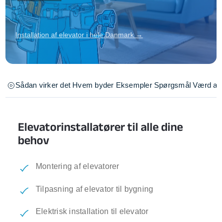
Installation af elevator i hele Danmark →
Sådan virker det
Hvem byder
Eksempler
Spørgsmål
Værd at 
Elevatorinstallatører til alle dine
behov
Montering af elevatorer
Tilpasning af elevator til bygning
Elektrisk installation til elevator