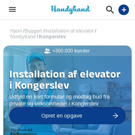
menu
add
Hjem
/
Byggeri
/
Installation af elevator
/
Nordjylland
/
Kongerslev
+300.000 kunder
Installation af elevator
i Kongerslev
Udfyld en kort formular og modtag bud fra
private og virksomheder i Kongerslev
Opret en opgave