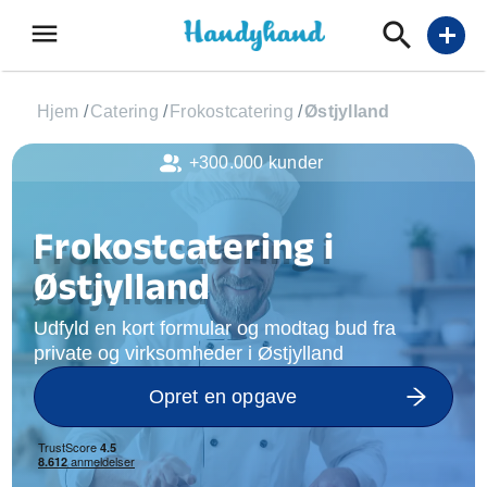
menu
add
Hjem
/
Catering
/
Frokostcatering
/
Østjylland
+300.000 kunder
Frokostcatering i
Østjylland
Udfyld en kort formular og modtag bud fra
private og virksomheder i Østjylland
Opret en opgave