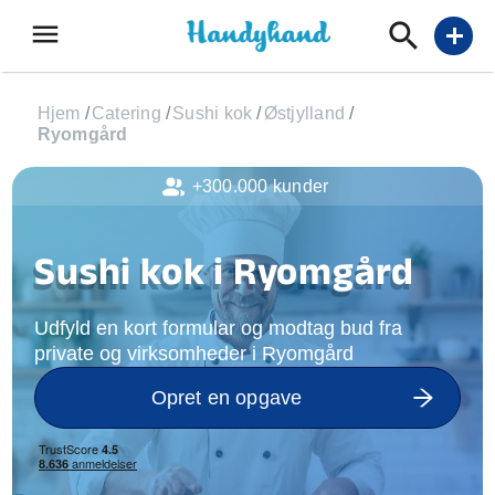
menu
add
Hjem
/
Catering
/
Sushi kok
/
Østjylland
/
Ryomgård
+300.000 kunder
Sushi kok i Ryomgård
Udfyld en kort formular og modtag bud fra
private og virksomheder i Ryomgård
Opret en opgave