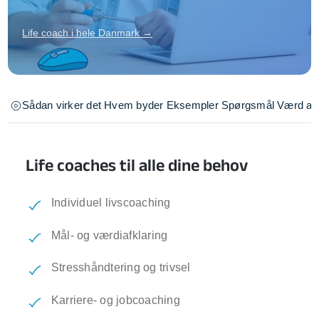
Life coach i hele Danmark →
Sådan virker det
Hvem byder
Eksempler
Spørgsmål
Værd at 
Life coaches til alle dine behov
Individuel livscoaching
Mål- og værdiafklaring
Stresshåndtering og trivsel
Karriere- og jobcoaching