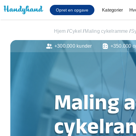
Kategorier
Hv
Opret en opgave
Hjem
/
Cykel
/
Maling cykelramme
/
Sy
+300.000 kunder
+350.000 o
Affaldsfjernelse
Afhentning af køles
Anlæg af terrasse
Cykel reparation
Flyttehjælp
Gulvlaminering
Maling a
Hårde hvidevare Mon
Hjælp til mobil, pc, 
Installation af ildste
cykelra
Møbelsamling og mo
Ophængning af lam