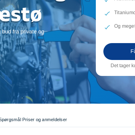
evæg
Rengøring
Reparati
ræstø
Træfældning
Transpo
Titaniumc
TV installation og opsætning
Udflytni
Og meget
Vinduespudsning
VVS
 bud fra private og
F
Det tager ku
Spørgsmål
Priser og anmeldelser