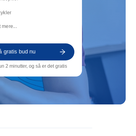
on af tagrende
rt af genstande
ykler
ngs rengøring
 mere...
å gratis bud nu
n 2 minutter, og så er det gratis