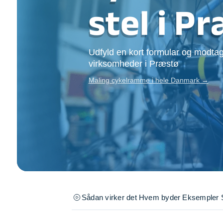
Opsætning af skill
stel i P
Tømrer
Tunge løft
Underholdning
Udfyld en kort formular og modtag
Se alle...
virksomheder i Præstø
Maling cykelramme i hele Danmark →
Sådan virker det
Hvem byder
Eksempler