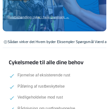
Rustbehandling cykel i hele Danmark →
Sådan virker det
Hvem byder
Eksempler
Spørgsmål
Værd at 
Cykelsmede til alle dine behov
Fjernelse af eksisterende rust
Påføring af rustbeskyttelse
Vedligeholdelse mod rust
Rådgivning om rustforebyggelse