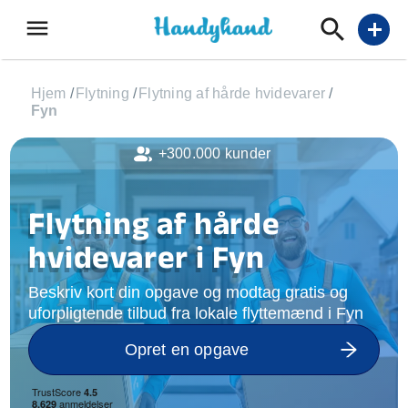
menu
add
Hjem
/
Flytning
/
Flytning af hårde hvidevarer
/
Fyn
+300.000 kunder
Flytning af hårde
hvidevarer i Fyn
Beskriv kort din opgave og modtag gratis og
uforpligtende tilbud fra lokale flyttemænd i Fyn
Opret en opgave