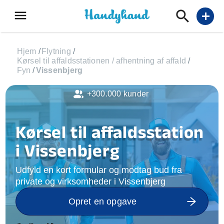
menu
add
Hjem
/
Flytning
/
Kørsel til affaldsstationen / afhentning af affald
/
Fyn
/
Vissenbjerg
+300.000 kunder
Kørsel til affaldsstation
i Vissenbjerg
Udfyld en kort formular og modtag bud fra
private og virksomheder i Vissenbjerg
Opret en opgave