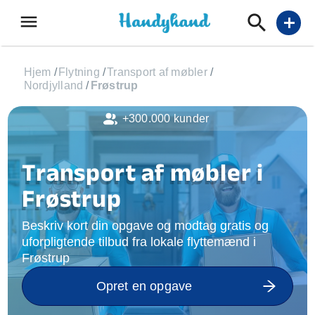
menu
add
Hjem
/
Flytning
/
Transport af møbler
/
Nordjylland
/
Frøstrup
+300.000 kunder
Transport af møbler i
Frøstrup
Beskriv kort din opgave og modtag gratis og
uforpligtende tilbud fra lokale flyttemænd i
Frøstrup
Opret en opgave