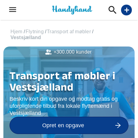
menu
add
Hjem
/
Flytning
/
Transport af møbler
/
Vestsjælland
+300.000 kunder
Transport af møbler i
Vestsjælland
Beskriv kort din opgave og modtag gratis og
uforpligtende tilbud fra lokale flyttemænd i
Vestsjælland
Opret en opgave