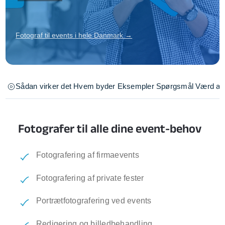
Fotograf til events i hele Danmark →
Sådan virker det
Hvem byder
Eksempler
Spørgsmål
Værd at 
Fotografer til alle dine event-behov
Fotografering af firmaevents
Fotografering af private fester
Portrætfotografering ved events
Redigering og billedbehandling