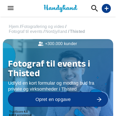
menu
add
Hjem
/
Fotografering og video
/
Fotograf til events
/
Nordjylland
/
Thisted
+300.000 kunder
Fotograf til events i
Thisted
Udfyld en kort formular og modtag bud fra
private og virksomheder i Thisted
Opret en opgave