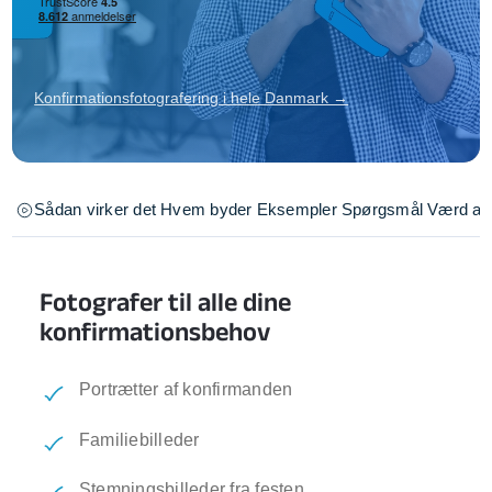
Konfirmationsfotografering i hele Danmark →
Sådan virker det
Hvem byder
Eksempler
Spørgsmål
Værd at 
Fotografer til alle dine
konfirmationsbehov
Portrætter af konfirmanden
Familiebilleder
Stemningsbilleder fra festen