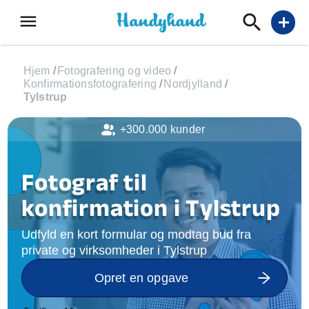
menu
add
Hjem
/
Fotografering og video
/
Konfirmationsfotografering
/
Nordjylland
/
Tylstrup
+300.000 kunder
Fotograf til
konfirmation i Tylstrup
Udfyld en kort formular og modtag bud fra
private og virksomheder i Tylstrup
Opret en opgave