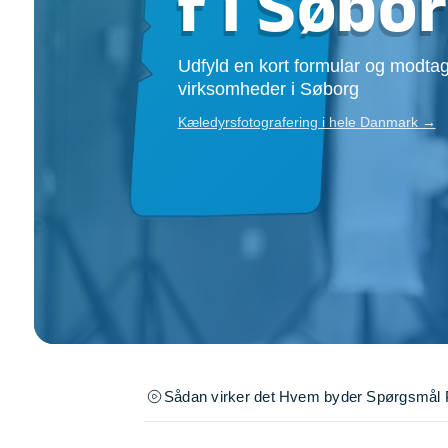
f i Søbo
Opsætning af skill
Tømrer
Udfyld en kort formular og modtag
Tunge løft
virksomheder i Søborg
Underholdning
Se alle...
Kæledyrsfotografering i hele Danmark →
Sådan virker det
Hvem byder
Spørgsmål