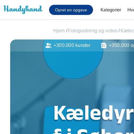
Kategorier
Hv
Opret en opgave
Hjem
/
Fotografering og video
/
Kæled
+300.000 kunder
+350.000 o
Affaldsfjernelse
Afhentning af køles
Anlæg af terrasse
Cykel reparation
Flyttehjælp
Gulvlaminering
Hårde hvidevare Mon
Kæledyr
Hjælp til mobil, pc, 
Installation af ildste
Møbelsamling og mo
Ophængning af lam