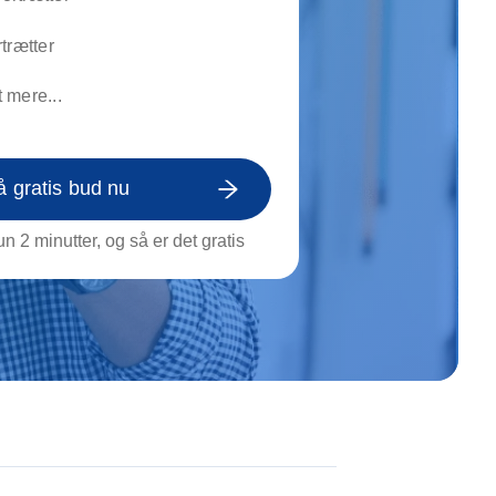
on af tagrende
rt af genstande
trætter
ngs rengøring
 mere...
å gratis bud nu
n 2 minutter, og så er det gratis