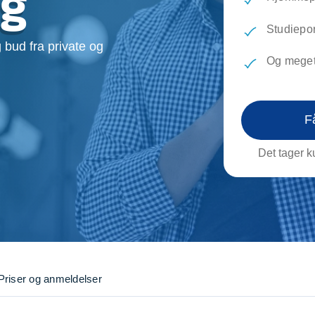
rg
evæg
Rengøring
Reparati
Træfældning
Transpo
Studiepor
 bud fra private og
TV installation og opsætning
Udflytni
Og meget
Vinduespudsning
VVS
F
Det tager ku
Priser og anmeldelser