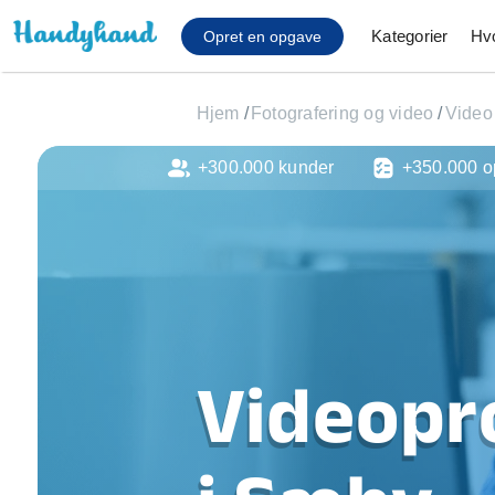
Kategorier
Hv
Opret en opgave
Hjem
/
Fotografering og video
/
Video
+300.000 kunder
+350.000 o
Affaldsfjernelse
Afhentning af køles
Anlæg af terrasse
Cykel reparation
Flyttehjælp
Gulvlaminering
Hårde hvidevare Mon
Videopr
Hjælp til mobil, pc, 
Installation af ildste
Møbelsamling og mo
Ophængning af lam