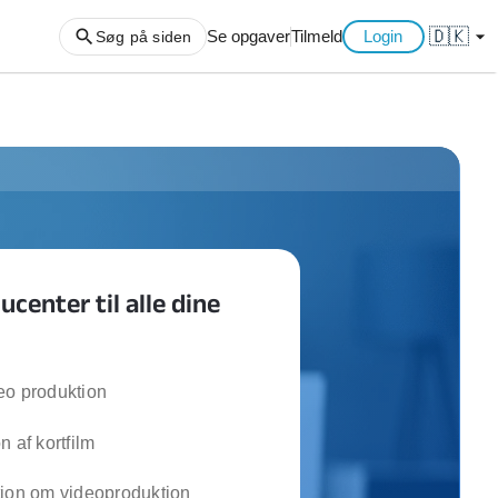
🇩🇰
arrow_drop_down
Se opgaver
Tilmeld
Login
Søg på siden
ng af haveaffald
ng af storskrald
slager
gger
center til alle dine
ning
an
l hårde hvidevarer
belsamling
eo produktion
n af kortfilm
ng af køkken
ng af hjemme netværk
tion om videoproduktion