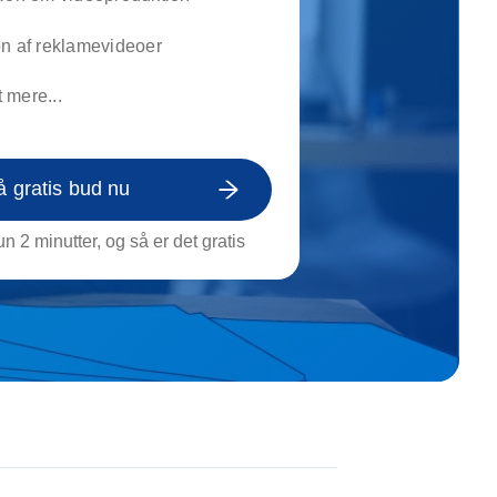
on af tagrende
rt af genstande
on af reklamevideoer
ngs rengøring
 mere...
å gratis bud nu
n 2 minutter, og så er det gratis