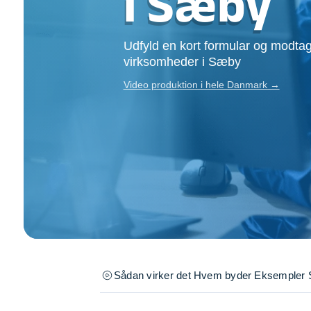
i Sæby
Opsætning af skill
Tømrer
Udfyld en kort formular og modtag
Tunge løft
virksomheder i Sæby
Underholdning
Se alle...
Video produktion i hele Danmark →
Sådan virker det
Hvem byder
Eksempler