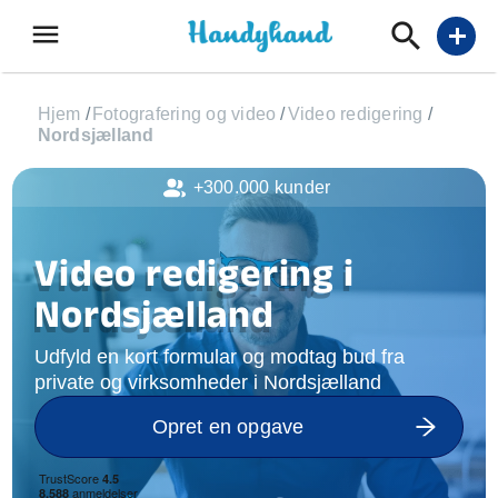
menu
add
Hjem
/
Fotografering og video
/
Video redigering
/
Nordsjælland
+300.000 kunder
Video redigering i
Nordsjælland
Udfyld en kort formular og modtag bud fra
private og virksomheder i Nordsjælland
Opret en opgave