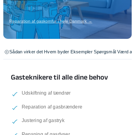
Reparation af gaskomfur i hele Danmark →
Sådan virker det
Hvem byder
Eksempler
Spørgsmål
Værd at 
Gasteknikere til alle dine behov
Udskiftning af tændrør
Reparation af gasbrændere
Justering af gastryk
Rensning af gasdyser