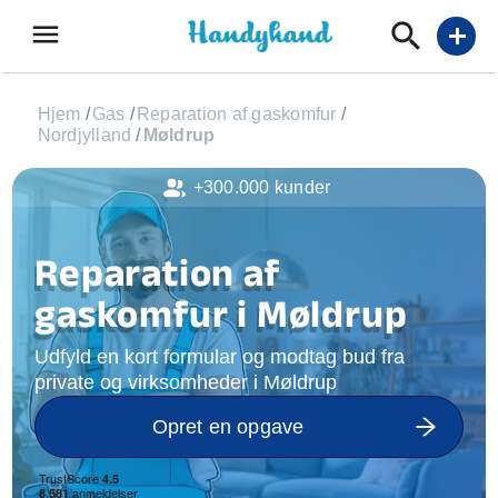
menu
add
Hjem
/
Gas
/
Reparation af gaskomfur
/
Nordjylland
/
Møldrup
+300.000 kunder
Reparation af
gaskomfur i Møldrup
Udfyld en kort formular og modtag bud fra
private og virksomheder i Møldrup
Opret en opgave