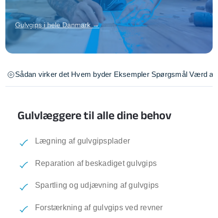
Gulvgips i hele Danmark →
Sådan virker det
Hvem byder
Eksempler
Spørgsmål
Værd at 
Gulvlæggere til alle dine behov
Lægning af gulvgipsplader
Reparation af beskadiget gulvgips
Spartling og udjævning af gulvgips
Forstærkning af gulvgips ved revner