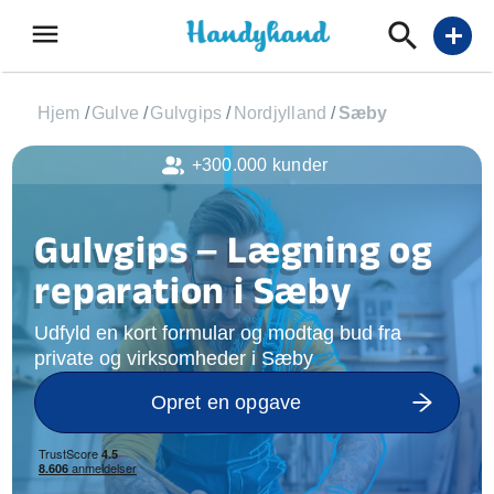
menu
add
Hjem
/
Gulve
/
Gulvgips
/
Nordjylland
/
Sæby
+300.000 kunder
Gulvgips – Lægning og
reparation i Sæby
Udfyld en kort formular og modtag bud fra
private og virksomheder i Sæby
Opret en opgave