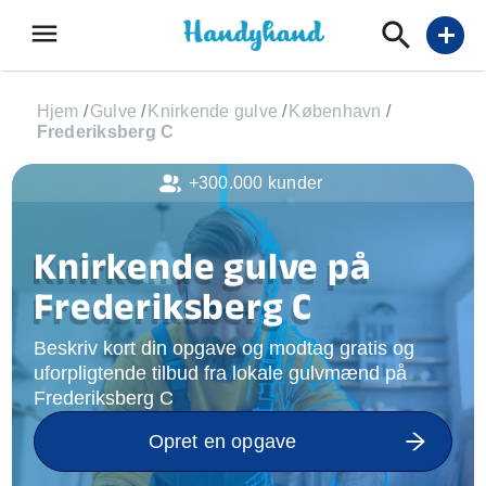
menu
add
Hjem
/
Gulve
/
Knirkende gulve
/
København
/
Frederiksberg C
+300.000 kunder
Knirkende gulve på
Frederiksberg C
Beskriv kort din opgave og modtag gratis og
uforpligtende tilbud fra lokale gulvmænd på
Frederiksberg C
Opret en opgave