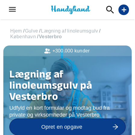
menu
add
Hjem
/
Gulve
/
Lægning af linoleumsgulv
/
København
/
Vesterbro
+300.000 kunder
Lægning af
linoleumsgulv på
Vesterbro
Udfyld en kort formular og modtag bud fra
private og virksomheder på Vesterbro
Opret en opgave