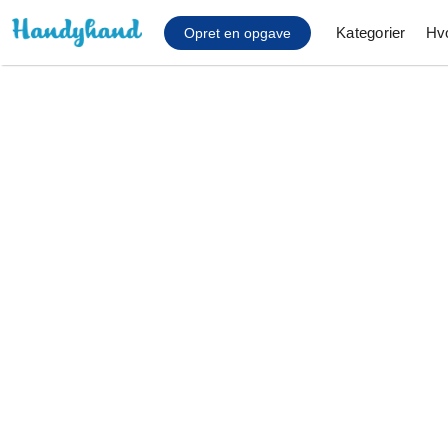
Kategorier
Hv
Opret en opgave
Affaldsfjernelse
Afhentning af køles
Anlæg af terrasse
Cykel reparation
Flyttehjælp
Gulvlaminering
Hårde hvidevare Mon
Hjælp til mobil, pc, 
Installation af ildste
Møbelsamling og mo
Ophængning af lam