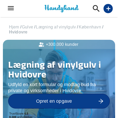
menu
add
Hjem
/
Gulve
/
Lægning af vinylgulv
/
København
/
Hvidovre
+300.000 kunder
Lægning af vinylgulv i
Hvidovre
Udfyld en kort formular og modtag bud fra
private og virksomheder i Hvidovre
Opret en opgave