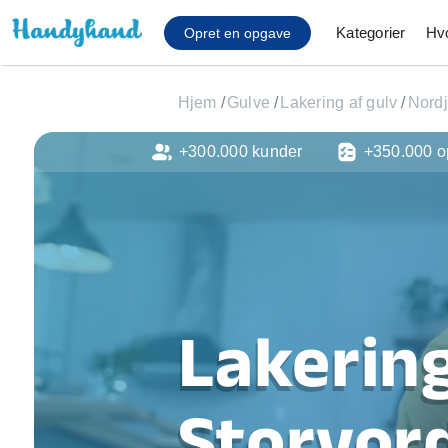
Kategorier
Hv
Opret en opgave
Hjem
/
Gulve
/
Lakering af gulv
/
Nordj
+300.000 kunder
+350.000 o
Affaldsfjernelse
Afhentning af køles
Anlæg af terrasse
Cykel reparation
Flyttehjælp
Gulvlaminering
Hårde hvidevare Mon
Lakering
Hjælp til mobil, pc, 
Installation af ildste
Møbelsamling og mo
Storvor
Ophængning af lam