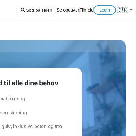
🇩🇰
arrow_drop_down
Se opgaver
Tilmeld
Login
Søg på siden
ng af haveaffald
ng af storskrald
slager
gger
til alle dine behov
ning
an
l hårde hvidevarer
matlakering
belsamling
den slibning
ng af køkken
r gulv, inklusive beton og træ
ng af hjemme netværk