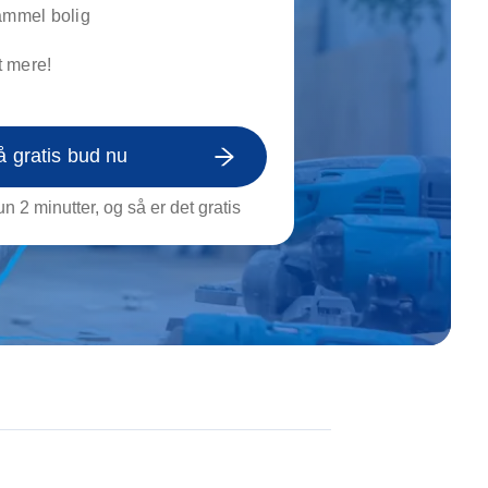
on af tagrende
ammel bolig
rt af genstande
 mere!
ngs rengøring
å gratis bud nu
n 2 minutter, og så er det gratis