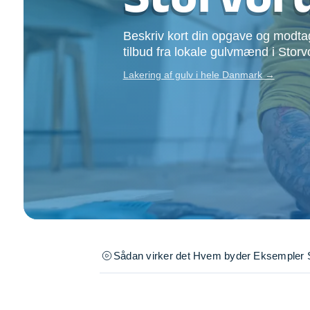
Opsætning af skill
Tømrer
Beskriv kort din opgave og modtag
Tunge løft
tilbud fra lokale gulvmænd i Storv
Underholdning
Lakering af gulv i hele Danmark →
Se alle...
Sådan virker det
Hvem byder
Eksempler