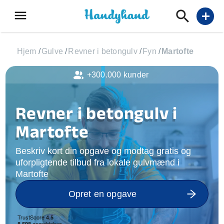
menu
add
Hjem
/
Gulve
/
Revner i betongulv
/
Fyn
/
Martofte
+300.000 kunder
Revner i betongulv i
Martofte
Beskriv kort din opgave og modtag gratis og
uforpligtende tilbud fra lokale gulvmænd i
Martofte
Opret en opgave