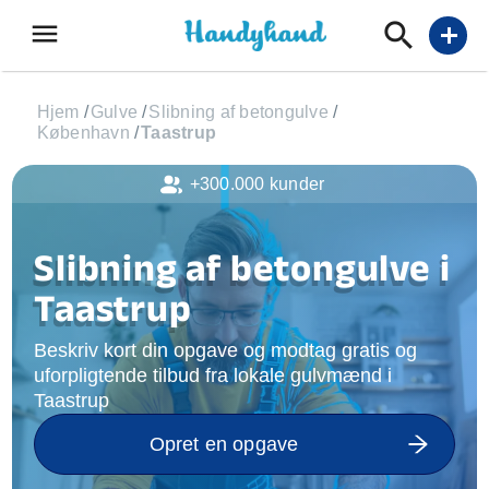
menu
add
Hjem
/
Gulve
/
Slibning af betongulve
/
København
/
Taastrup
+300.000 kunder
Slibning af betongulve i
Taastrup
Beskriv kort din opgave og modtag gratis og
uforpligtende tilbud fra lokale gulvmænd i
Taastrup
Opret en opgave