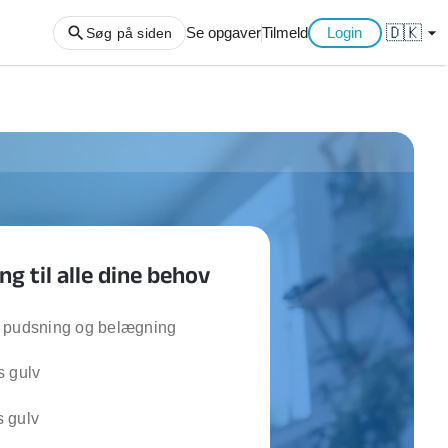
🇩🇰
arrow_drop_down
Se opgaver
Tilmeld
Login
Søg på siden
ng af haveaffald
ng af storskrald
slager
gger
g til alle dine behov
ning
an
l hårde hvidevarer
 pudsning og belægning
belsamling
s gulv
ng af køkken
 gulv
ng af hjemme netværk