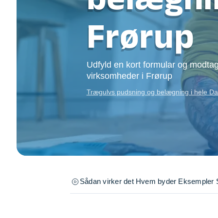
Opsætning af skill
Tømrer
Frørup
Tunge løft
Underholdning
Se alle...
Udfyld en kort formular og modtag
virksomheder i Frørup
Trægulvs pudsning og belægning i hele 
Sådan virker det
Hvem byder
Eksempler