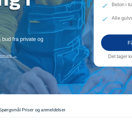
evæg
Rengøring
Reparati
Beton i k
Træfældning
Transpo
Alle gul
TV installation og opsætning
Udflytni
Vinduespudsning
VVS
 bud fra private og
F
Danmark →
Det tager ku
Spørgsmål
Priser og anmeldelser