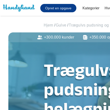
Kategorier
Hv
Opret en opgave
Hjem
/
Gulve
/
Trægulvs pudsning og
+300.000 kunder
+350.000 o
Affaldsfjernelse
Afhentning af køles
Anlæg af terrasse
Cykel reparation
Trægulv
Flyttehjælp
Gulvlaminering
Hårde hvidevare Mon
pudsnin
Hjælp til mobil, pc, 
Installation af ildste
Møbelsamling og mo
belægni
Ophængning af lam