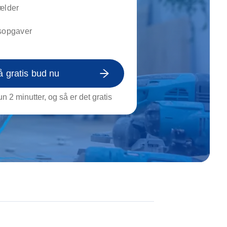
on af tagrende
ælder
rt af genstande
vsopgaver
ngs rengøring
å gratis bud nu
n 2 minutter, og så er det gratis