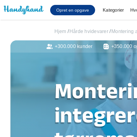
Kategorier
Hv
Opret en opgave
Hjem
/
Hårde hvidevarer
/
Montering a
+300.000 kunder
+350.000 o
Affaldsfjernelse
Afhentning af køles
Anlæg af terrasse
Cykel reparation
Monteri
Flyttehjælp
Gulvlaminering
Hårde hvidevare Mon
integrer
Hjælp til mobil, pc, 
Installation af ildste
Møbelsamling og mo
Ophængning af lam