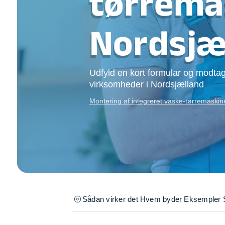
tørrema
Opsætning af skill
Tømrer
Nordsjæ
Tunge løft
Underholdning
Se alle...
Udfyld en kort formular og modtag
virksomheder i Nordsjælland
Montering af integreret vaske-tørremaski
Sådan virker det
Hvem byder
Eksempler