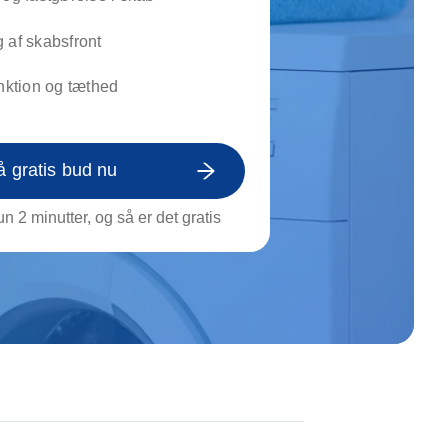
on af tagrende
rt af genstande
 af skabsfront
ngs rengøring
unktion og tæthed
å gratis bud nu
n 2 minutter, og så er det gratis