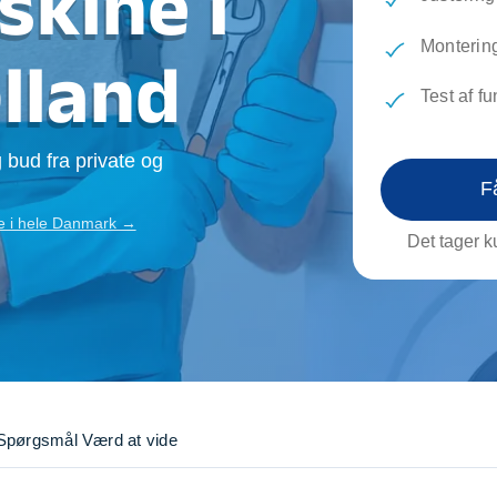
skine i
evæg
Rengøring
Reparati
Træfældning
Transpo
Montering
lland
TV installation og opsætning
Udflytni
Test af f
Vinduespudsning
VVS
 bud fra private og
F
ne i hele Danmark →
Det tager ku
Spørgsmål
Værd at vide