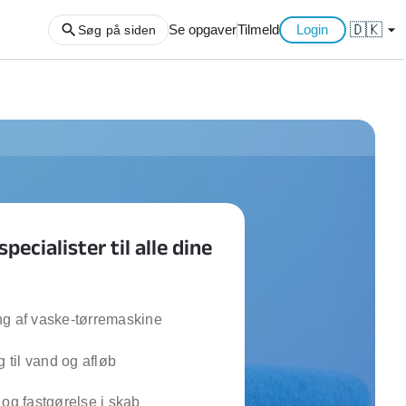
🇩🇰
arrow_drop_down
Se opgaver
Tilmeld
Login
Søg på siden
ng af haveaffald
ng af storskrald
slager
gger
pecialister til alle dine
ning
an
l hårde hvidevarer
belsamling
ng af vaske-tørremaskine
g til vand og afløb
ng af køkken
ng af hjemme netværk
 og fastgørelse i skab