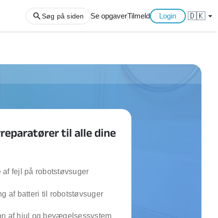
🇩🇰
arrow_drop_down
Se opgaver
Tilmeld
Login
Søg på siden
ng af haveaffald
ng af storskrald
slager
gger
eparatører til alle dine
ning
an
l hårde hvidevarer
belsamling
af fejl på robotstøvsuger
g af batteri til robotstøvsuger
ng af køkken
ng af hjemme netværk
on af hjul og bevægelsessystem