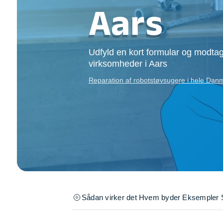
Opsætning af skill
Aars
Tømrer
Tunge løft
Underholdning
Udfyld en kort formular og modtag
Se alle...
virksomheder i Aars
Reparation af robotstøvsugere i hele Da
Sådan virker det
Hvem byder
Eksempler