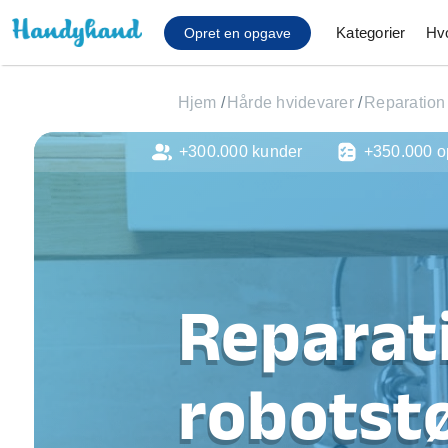
Kategorier
Hv
Opret en opgave
Hjem
/
Hårde hvidevarer
/
Reparation
+300.000 kunder
+350.000 o
Affaldsfjernelse
Afhentning af køles
Anlæg af terrasse
Cykel reparation
Flyttehjælp
Gulvlaminering
Reparat
Hårde hvidevare Mon
Hjælp til mobil, pc, 
Installation af ildste
robotstø
Møbelsamling og mo
Ophængning af lam