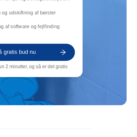
on af tagrende
rt af genstande
og udskiftning af børster
ngs rengøring
g af software og fejlfinding
å gratis bud nu
n 2 minutter, og så er det gratis