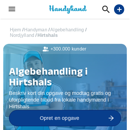
menu
add
Hjem
/
Handyman
/
Algebehandling
/
Nordjylland
/
Hirtshals
+300.000 kunder
Algebehandling i
Hirtshals
Beskriv kort din opgave og modtag gratis og
uforpligtende tilbud fra lokale handymænd i
Hirtshals
Opret en opgave