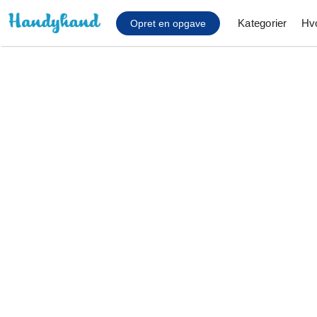
Kategorier
Hv
Opret en opgave
Affaldsfjernelse
Afhentning af køles
Anlæg af terrasse
Cykel reparation
Flyttehjælp
Gulvlaminering
Hårde hvidevare Mon
Hjælp til mobil, pc, 
Installation af ildste
Møbelsamling og mo
Ophængning af lam